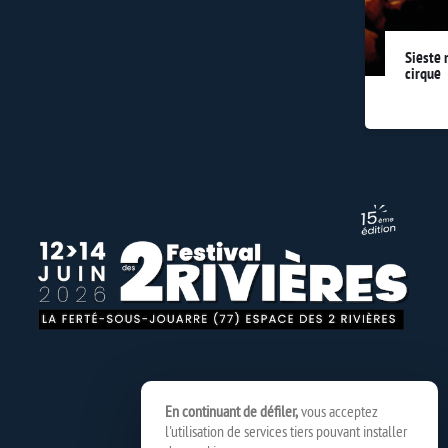
Sieste 
cirque
En continuant de défiler,
vous acceptez
l'utilisation de services tiers pouvant installer