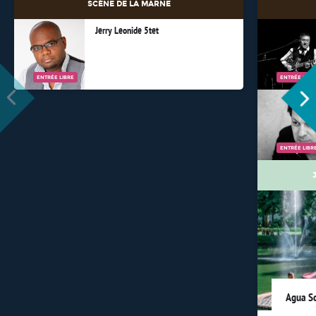
SCÈNE DE LA MARNE
Jerry Leonide 5tet
ENTRÉE LIBRE
ENTRÉE LIBR
ENTRÉE LIBR
Agua S