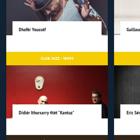
Dhafer Youssef
Guilla
CLUB JAZZ - 19H30
Didier Ithursarry 4tet "Kantuz"
Eric Sé