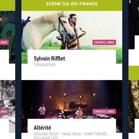
SCÈNE ÎLE-DE-FRANCE
LIBRE
ENTRÉE LIBRE
Sylvain Rifflet
TROUBADOURS
LIBRE
ENTRÉE LIBRE
Altérité
EDOUARD FERLET - MAGIC MALIK - SONNY TROUPÉ –
GUILLAUME LATIL